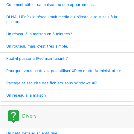
Comment câbler sa maison ou son appartement...
DLNA, UPnP : le réseau multimédia qui s'installe tout seul à la
maison.
Un réseau à la maison en 5 minutes?
Un routeur, mais c'est très simple.
Faut-il passer à IPv6 maintenant ?
Pourquoi vous ne devez pas utiliser XP en mode Administrateur.
Partage et sécurité des fichiers sous Windows XP
Un réseau à la maison
live_help
Divers
Un petit bêtisier scientifique