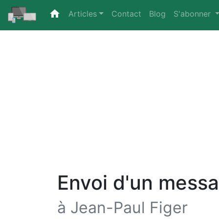
home
(current)
Articles
Contact
Blog
S'abonner
Envoi d'un mess
à Jean-Paul Figer