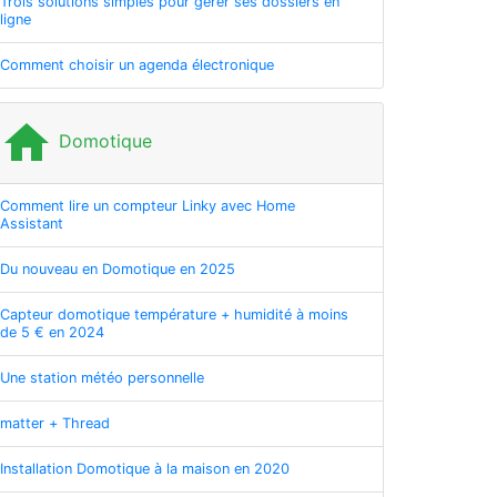
Trois solutions simples pour gérer ses dossiers en
ligne
Comment choisir un agenda électronique
home
Domotique
Comment lire un compteur Linky avec Home
Assistant
Du nouveau en Domotique en 2025
Capteur domotique température + humidité à moins
de 5 € en 2024
Une station météo personnelle
matter + Thread
Installation Domotique à la maison en 2020