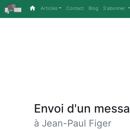
home
(current)
Articles
Contact
Blog
S'abonner
Envoi d'un mess
à Jean-Paul Figer