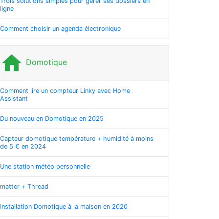
Trois solutions simples pour gérer ses dossiers en
ligne
Comment choisir un agenda électronique
home
Domotique
Comment lire un compteur Linky avec Home
Assistant
Du nouveau en Domotique en 2025
Capteur domotique température + humidité à moins
de 5 € en 2024
Une station météo personnelle
matter + Thread
Installation Domotique à la maison en 2020