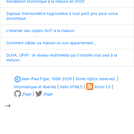
Installation Domotique à la maison en 2020
Capteur thermomètre hygromètre à tout petit prix pour votre
domotique
L'Internet des objets (IoT) à la maison
Comment câbler sa maison ou son appartement...
DLNA, UPnP : le réseau multimédia qui s'installe tout seul à la
maison.
copyright
Jean-Paul Figer, 1958-2026
|
Some rights reserved.
|
Informatique et libertés
|
Valid HTML5
|
Atom 1.0
|
jfiger
|
jfiger
-->