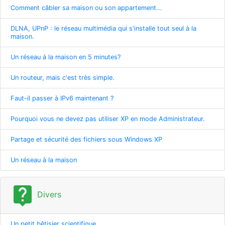
Comment câbler sa maison ou son appartement...
DLNA, UPnP : le réseau multimédia qui s'installe tout seul à la
maison.
Un réseau à la maison en 5 minutes?
Un routeur, mais c'est très simple.
Faut-il passer à IPv6 maintenant ?
Pourquoi vous ne devez pas utiliser XP en mode Administrateur.
Partage et sécurité des fichiers sous Windows XP
Un réseau à la maison
live_help
Divers
Un petit bêtisier scientifique